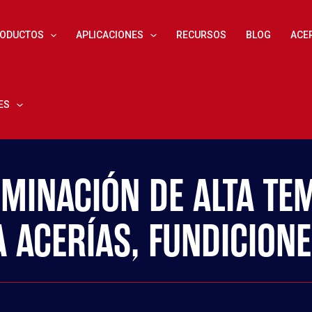
ODUCTOS
APLICACIONES
RECURSOS
BLOG
ACE
ES
UMINACIÓN DE ALTA T
A ACERÍAS, FUNDICION