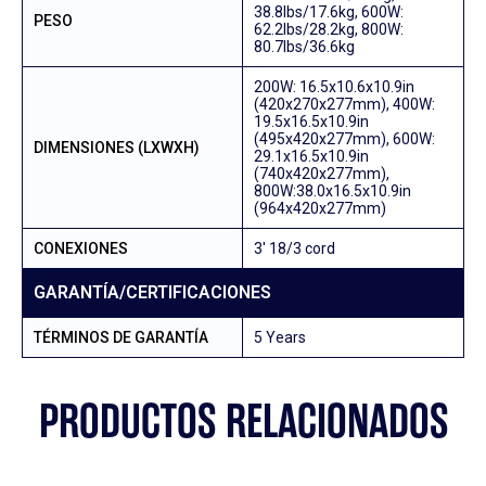
38.8lbs/17.6kg, 600W:
PESO
62.2lbs/28.2kg, 800W:
80.7lbs/36.6kg
200W: 16.5x10.6x10.9in
(420x270x277mm), 400W:
19.5x16.5x10.9in
(495x420x277mm), 600W:
DIMENSIONES (LXWXH)
29.1x16.5x10.9in
(740x420x277mm),
800W:38.0x16.5x10.9in
(964x420x277mm)
CONEXIONES
3′ 18/3 cord
GARANTÍA/CERTIFICACIONES
TÉRMINOS DE GARANTÍA
5 Years
PRODUCTOS RELACIONADOS