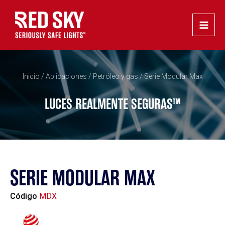
Ir
Main
al
Men
contenido
Inicio
/
Aplicaciones
/
Petróleo y gas
/ Serie Modular Max
LUCES REALMENTE SEGURAS™
SERIE MODULAR MAX
Código
MDX