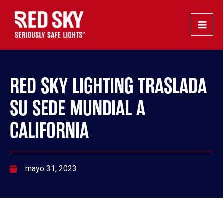
Ir
Navegación
Main
al
de
Men
contenido
entradas
RED SKY LIGHTING TRASLADA
SU SEDE MUNDIAL A
CALIFORNIA
mayo 31, 2023